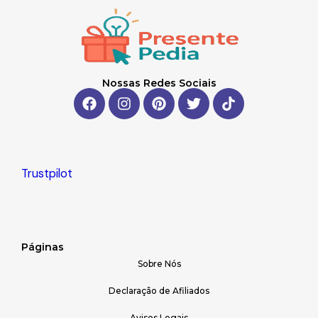
Nossas Redes Sociais
F
I
P
T
a
n
i
w
c
s
n
i
e
t
t
t
b
a
e
t
o
g
r
e
Trustpilot
o
r
e
r
k
a
s
m
t
Páginas
Sobre Nós
Declaração de Afiliados
Avisos Legais