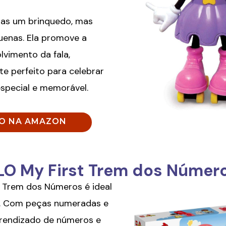
nas um brinquedo, mas
enas. Ela promove a
vimento da fala,
e perfeito para celebrar
especial e memorável.
ÇO NA AMAZON
LO My First Trem dos Númer
 Trem dos Números é ideal
s. Com peças numeradas e
prendizado de números e