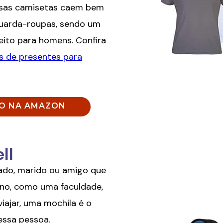
ssas camisetas caem bem
guarda-roupas, sendo um
eito para homens. Confira
s de presentes para
ÇO NA AMAZON
ll
do, marido ou amigo que
ino, como uma faculdade,
iajar, uma mochila é o
essa pessoa.