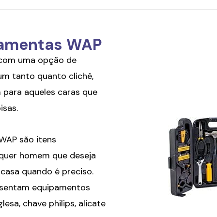
rramentas WAP
 com uma opção de
m tanto quanto clichê,
para aqueles caras que
isas.
 WAP são itens
lquer homem que deseja
 casa quando é preciso.
esentam equipamentos
esa, chave philips, alicate