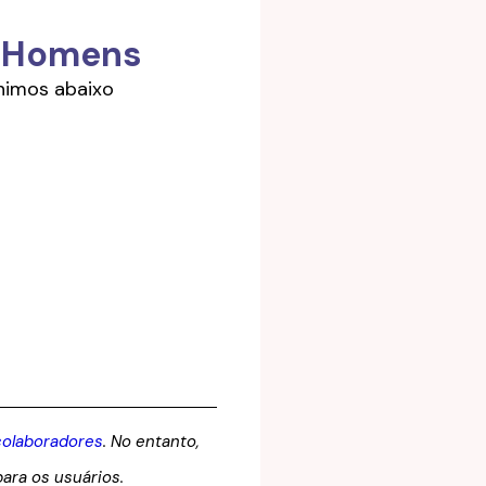
a Homens
nimos abaixo
colaboradores
. No entanto,
ara os usuários.